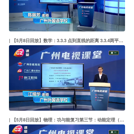
【5月8日回放】数学：3.3.3 点到直线的距离 3.3.4两平行直线间的距离（广州外国语学校 江规华）
【5月8日回放】物理：功与能复习第三节：动能定理（市二中 黄永杭）