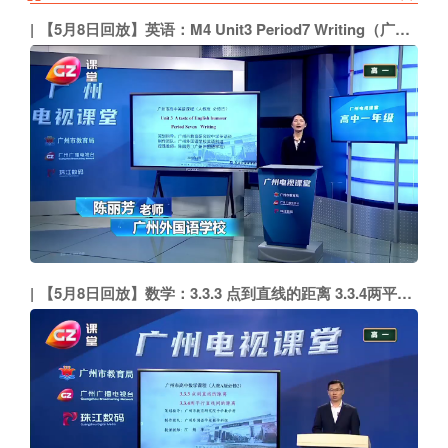
【5月8日回放】英语：M4 Unit3 Period7 Writing（广州外国语学校 陈丽芳）
【5月8日回放】数学：3.3.3 点到直线的距离 3.3.4两平行直线间的距离（广州外国语学校 江规华）