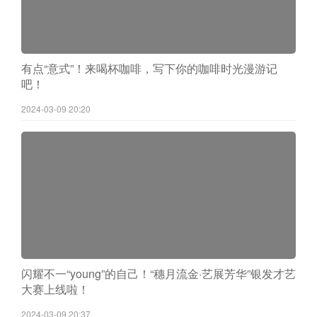
有点“意式”！来喝杯咖啡，写下你的咖啡时光漫游记
吧！
2024-03-09 20:20
闪耀不一“young”的自己！“穗月流金·艺展芳华”银发才艺
大赛上线啦！
2024-03-09 20:37