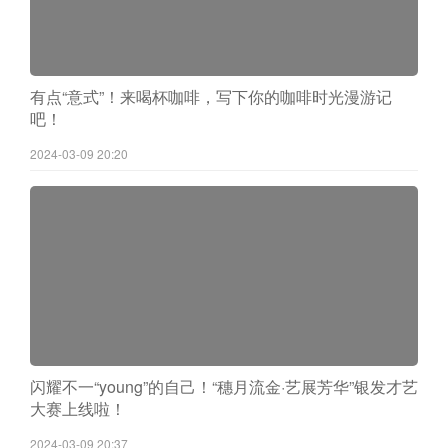
有点“意式”！来喝杯咖啡，写下你的咖啡时光漫游记
吧！
2024-03-09 20:20
闪耀不一“young”的自己！“穗月流金·艺展芳华”银发才艺
大赛上线啦！
2024-03-09 20:37