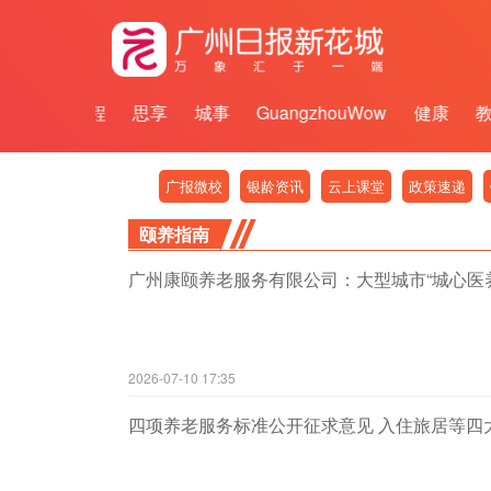
百千万工程
思享
城事
GuangzhouWow
健康
广报微校
银龄资讯
云上课堂
政策速递
颐养指南
广州康颐养老服务有限公司：大型城市“城心医
2026-07-10 17:35
四项养老服务标准公开征求意见 入住旅居等四