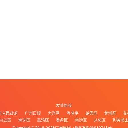
友情链接
市人民政府
广州日报
大洋网
粤省事
越秀区
黄埔区
花
白云区
海珠区
荔湾区
番禺区
南沙区
从化区
到黄埔
Copyright © 2019-2026广州日报（
粤ICP备06010743号
）