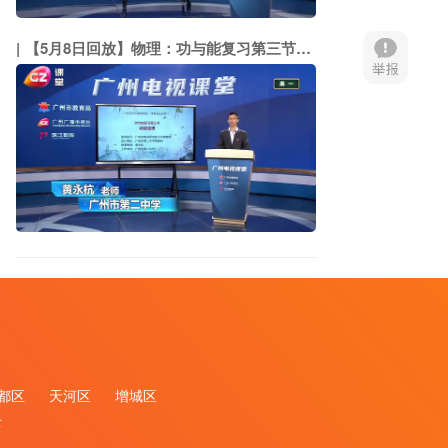
【5月8日回放】物理：功与能复习第三节：动能定理（市二中 黄永杭）
都区
天河区
增城区
去