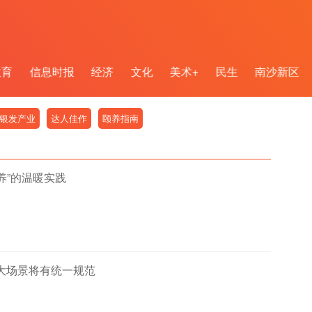
教育
信息时报
经济
文化
美术+
民生
南沙新区
银发产业
达人佳作
颐养指南
养”的温暖实践
大场景将有统一规范