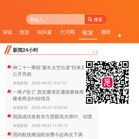
搜索
银发
深锐
悠游
南风窗
大洋网
视听
服务
新闻24小时
>>
神二十一乘组“最长太空出差”归来后首次
公开亮相
央视新闻
2026-08-05 19:47:51
一商户坠亡 西安雁塔区通报赛格商场与坠
楼者商业纠纷情况
央视新闻
2026-08-05 15:09:04
我国成功发射东方慧眼高光谱01、02星
央视新闻
2026-08-05 11:06:13
国内航线燃油附加费今起再次下调