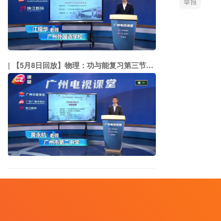
【5月8日回放】物理：功与能复习第三节：动能定理（市二中 黄永杭）