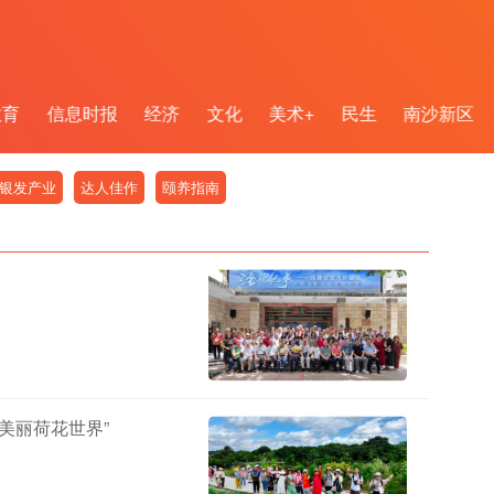
教育
信息时报
经济
文化
美术+
民生
南沙新区
银发产业
达人佳作
颐养指南
美丽荷花世界”