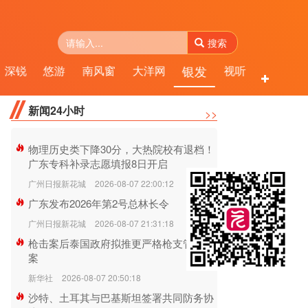
搜索
银发
深锐
悠游
南风窗
大洋网
视听
服务
新闻24小时
>>
物理历史类下降30分，大热院校有退档！
广东专科补录志愿填报8日开启
广州日报新花城
2026-08-07 22:00:12
广东发布2026年第2号总林长令
广州日报新花城
2026-08-07 21:31:18
枪击案后泰国政府拟推更严格枪支管控方
案
新华社
2026-08-07 20:50:18
沙特、土耳其与巴基斯坦签署共同防务协