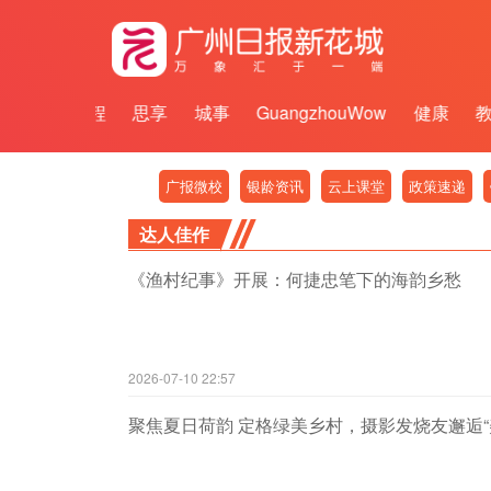
百千万工程
思享
城事
GuangzhouWow
健康
广报微校
银龄资讯
云上课堂
政策速递
达人佳作
《渔村纪事》开展：何捷忠笔下的海韵乡愁
2026-07-10 22:57
聚焦夏日荷韵 定格绿美乡村，摄影发烧友邂逅“