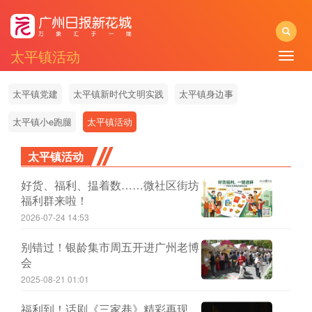
太平镇活动
Toggle
naviga
太平镇党建
太平镇新时代文明实践
太平镇身边事
太平镇小e跑腿
太平镇活动
太平镇活动
好货、福利、揾着数……微社区街坊
福利群来啦！
2026-07-24 14:53
别错过！银龄集市周五开进广州老博
会
2025-08-21 01:01
福利到！话剧《三家巷》精彩再现，