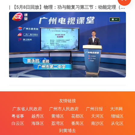
【5月8日回放】物理：功与能复习第三节：动能定理（市二中 黄永杭）
友情链接
广东省人民政府
广州市人民政府
广州日报
大洋网
粤省事
越秀区
黄埔区
花都区
天河区
增城区
白云区
海珠区
荔湾区
番禺区
南沙区
从化区
到黄埔去