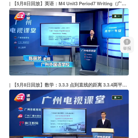
【5月8日回放】英语：M4 Unit3 Period7 Writing（广州外国语学校 陈丽芳）
【5月8日回放】数学：3.3.3 点到直线的距离 3.3.4两平行直线间的距离（广州外国语学校 江规华）