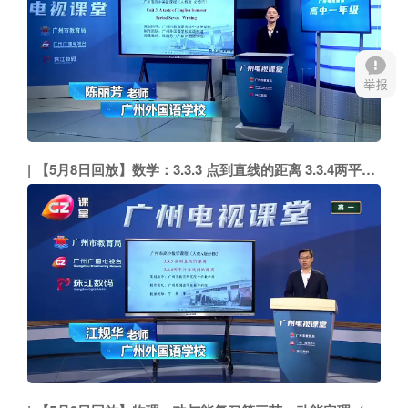
【5月8日回放】数学：3.3.3 点到直线的距离 3.3.4两平行直线间的距离（广州外国语学校 江规华）