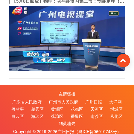
【5月8日回放】物理：功与能复习第三节：动能定理（市二中 黄永杭）
To
友情链接
广东省人民政府
广州市人民政府
广州日报
大洋网
粤省事
越秀区
黄埔区
花都区
天河区
增城区
白云区
海珠区
荔湾区
番禺区
南沙区
从化区
到黄埔去
Copyright © 2019-2026广州日报（
粤ICP备06010743号
）