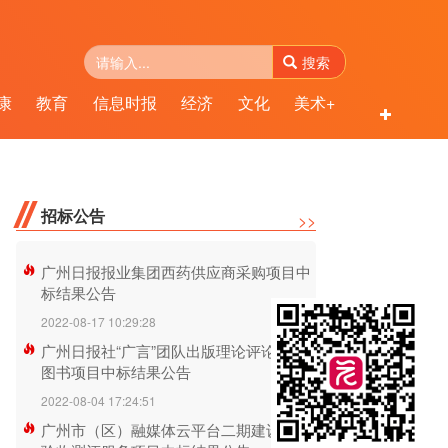
搜索
康
教育
信息时报
经济
文化
美术+
民生
南
招标公告
>>
广州日报报业集团西药供应商采购项目中
标结果公告
2022-08-17 10:29:28
广州日报社“广言”团队出版理论评论方面
图书项目中标结果公告
2022-08-04 17:24:51
广州市（区）融媒体云平台二期建设项目