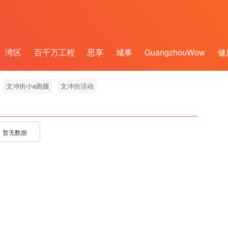
湾区
百千万工程
思享
城事
GuangzhouWow
健
文冲街小e跑腿
文冲街活动
暂无数据