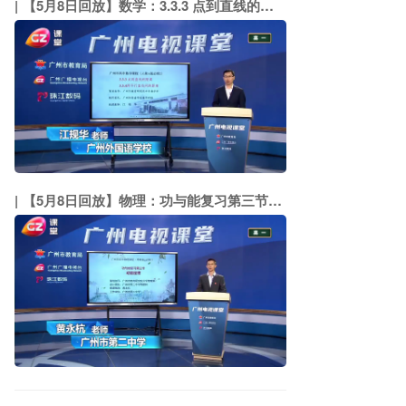
【5月8日回放】数学：3.3.3 点到直线的距离 3.3.4两平行直线间的距离（广州外国语学校 江规华）
【5月8日回放】物理：功与能复习第三节：动能定理（市二中 黄永杭）