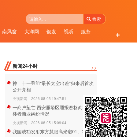
搜索
南风窗
大洋网
银发
视听
服务
新闻24小时
>>
神二十一乘组“最长太空出差”归来后首次
公开亮相
央视新闻
2026-08-05 19:47:51
一商户坠亡 西安雁塔区通报赛格商场与坠
楼者商业纠纷情况
央视新闻
2026-08-05 15:09:04
我国成功发射东方慧眼高光谱01、02星