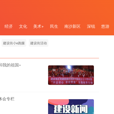
经济
文化
美术+
民生
南沙新区
深锐
悠游
建设街小e跑腿
建设街活动
和我的祖国»
体会专栏