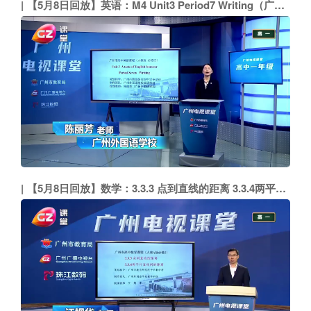
【5月8日回放】英语：M4 Unit3 Period7 Writing（广州外国语学校 陈丽芳）
【5月8日回放】数学：3.3.3 点到直线的距离 3.3.4两平行直线间的距离（广州外国语学校 江规华）