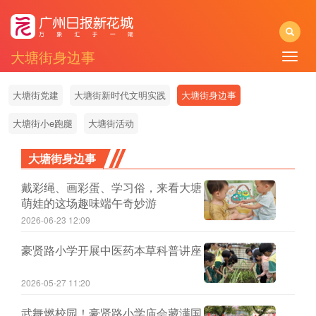
大塘街身边事
Toggle
naviga
大塘街党建
大塘街新时代文明实践
大塘街身边事
大塘街小e跑腿
大塘街活动
大塘街身边事
戴彩绳、画彩蛋、学习俗，来看大塘
萌娃的这场趣味端午奇妙游
2026-06-23 12:09
豪贤路小学开展中医药本草科普讲座
2026-05-27 11:20
武舞燃校园！豪贤路小学庙会藏满国