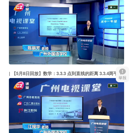
【5月8日回放】数学：3.3.3 点到直线的距离 3.3.4两平行直线间的距离（广州外国语学校 江规华）