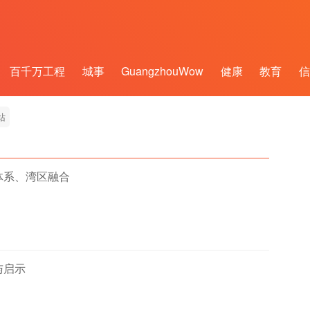
百千万工程
城事
GuangzhouWow
健康
教育
信
站
体系、湾区融合
与启示