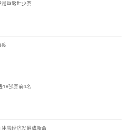
标是重返世少赛
热度
18强赛前4名
动冰雪经济发展成新命