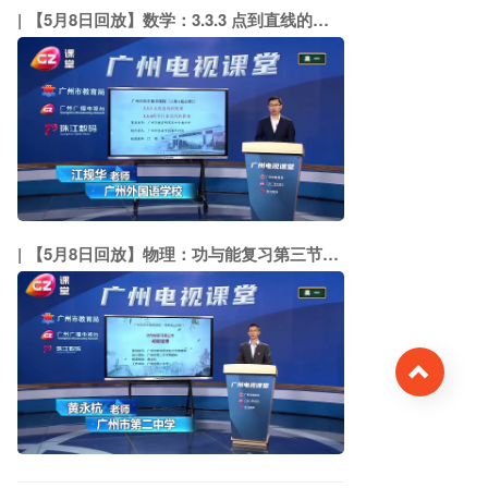
【5月8日回放】数学：3.3.3 点到直线的距离 3.3.4两平行直线间的距离（广州外国语学校 江规华）
【5月8日回放】物理：功与能复习第三节：动能定理（市二中 黄永杭）
Top