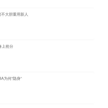
万何不大胆重用新人
身上抢分
A为何“隐身”