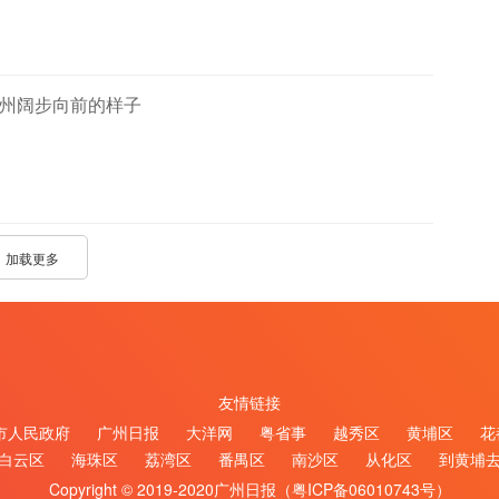
广州阔步向前的样子
加载更多
友情链接
市人民政府
广州日报
大洋网
粤省事
越秀区
黄埔区
花
白云区
海珠区
荔湾区
番禺区
南沙区
从化区
到黄埔
Copyright © 2019-2020广州日报（
粤ICP备06010743号
）