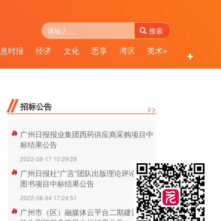
搜索
息时报
经济
文化
思享
湾区
美术+
民生
南
招标公告
>>
广州日报报业集团西药供应商采购项目中
标结果公告
2022-08-17 10:29:28
广州日报社“广言”团队出版理论评论方面
图书项目中标结果公告
2022-08-04 17:24:51
广州市（区）融媒体云平台二期建设项目