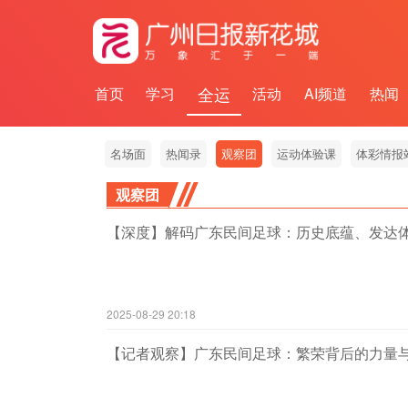
全运
首页
学习
活动
AI频道
热闻
社区
名场面
热闻录
观察团
运动体验课
体彩情报
观察团
【深度】解码广东民间足球：历史底蕴、发达
2025-08-29 20:18
【记者观察】广东民间足球：繁荣背后的力量