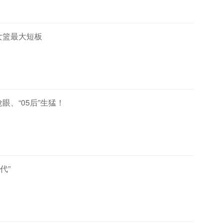
女篮最大短板
、“05后”生猛！
代”