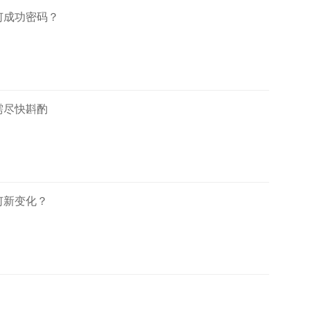
何成功密码？
需尽快斟酌
何新变化？