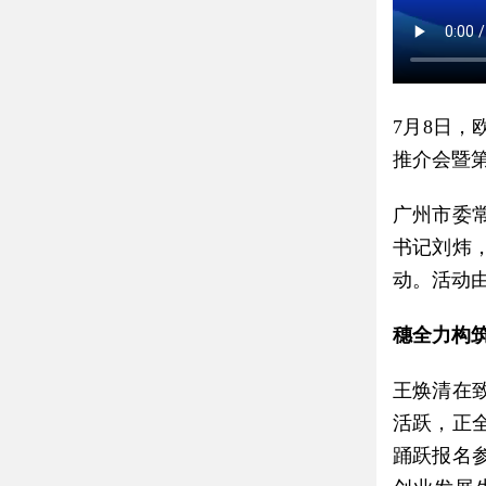
7月8日
推介会暨
广州市委
书记刘炜
动。活动
穗全力构
王焕清在
活跃，正
踊跃报名