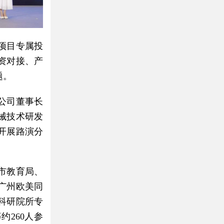
项目专属投
资对接、产
题。
公司董事长
械技术研发
开展路演分
市教育局、
广州欧美同
科研院所专
260人参