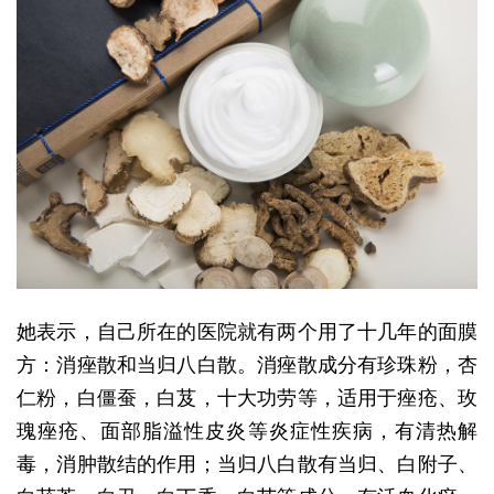
她表示，自己所在的医院就有两个用了十几年的面膜
方：消痤散和当归八白散。消痤散成分有珍珠粉，杏
仁粉，白僵蚕，白芨，十大功劳等，适用于痤疮、玫
瑰痤疮、面部脂溢性皮炎等炎症性疾病，有清热解
毒，消肿散结的作用；当归八白散有当归、白附子、