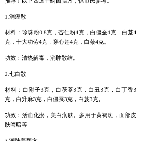
推荐了以下四道中药面膜方，供市民参考。
1.消痤散
材料：珍珠粉0.8克，杏仁粉4克，白僵蚕4克，白芨4
克，十大功劳4克，穿心莲4克，白蔹4克。
功效：清热解毒，消肿散结。
2.七白散
材料：白附子3克，白茯苓3克，白丑3克，白丁香3
克，白升麻3克，白僵蚕3克，白芨3克。
功效：活血化瘀，美白润肤。多用于黄褐斑，面部皮
肤晦暗等。
3.润肤养颜方