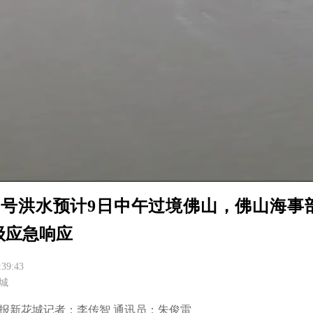
2号洪水预计9日中午过境佛山，佛山海事
级应急响应
:39:43
城
日报新花城记者：李传智 通讯员：朱俊雷
