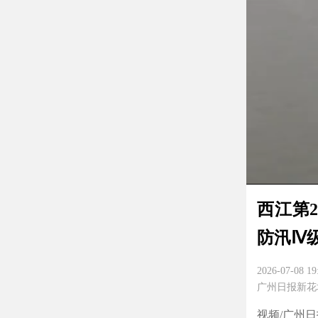
西江第
防汛Ⅳ
2026-07-08 19
广州日报新花
视频/广州