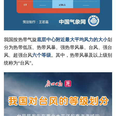
我国按热带气旋
底层中心附近最大平均风力的大小
划
分为热带低压、热带风暴、强热带风暴、台风、强台
风、超强台风
六个等级
。其中，热带风暴及以上级别
统称为
“台风”。