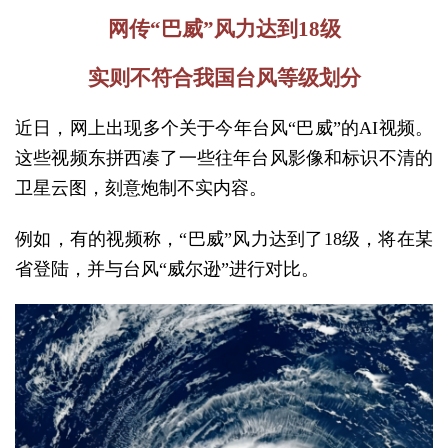
网传“巴威”风力达到18级
实则不符合我国台风等级划分
近日，网上出现多个关于今年台风“巴威”的AI视频。
这些视频东拼西凑了一些往年台风影像和标识不清的
卫星云图，刻意炮制不实内容。
例如，有的视频称，“巴威”风力达到了18级，将在某
省登陆，并与台风“威尔逊”进行对比。