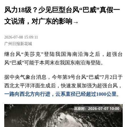
风力18级？少见巨型台风“巴威”真假一
文说清，对广东的影响→
2026-07-08 15:09:11
广州日报新花城
继台风“美莎克”登陆我国海南沿海之后，超强台
风“巴威”可能于本周末在我国东南沿海登陆。
据中央气象台消息，今年第9号台风“巴威”7月2日于
西北太平洋洋面
生成
后，快速发展加强为超强台风，
一路向西北方向行进，
云系直径已经超过1000公里
。