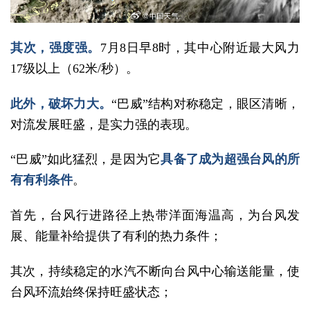
其次，强度强。
7月8日早8时，其中心附近最大风力
17级以上（62米/秒）。
此外，破坏力大。
“巴威”
结构对称稳定，眼区清晰，
对流发展旺盛，是实力强的表现。
“巴威”如此猛烈，是因为它
具备了成为超强台风的所
有有利条件
。
首先，台风行进路径上热带洋面海温高，为台风发
展、能量补给提供了有利的热力条件；
其次，持续稳定的水汽不断向台风中心输送能量，使
台风环流始终保持旺盛状态；