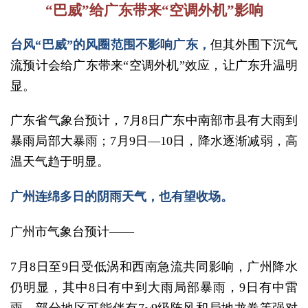
“巴威”给广东带来
“空调外机”影响
台风“巴威”的风圈范围不影响广东，
但其外围下沉气
流预计会给广东带来“空调外机”效应，让广东升温明
显。
广东省气象台预计，7月8日广东中南部市县有大雨到
暴雨局部大暴雨；7月9日—10日，降水逐渐减弱，高
温天气趋于明显。
广州连绵多日的阴雨天气，也有望收场。
广州市气象台预计——
7月8日至9日受低涡和西南急流共同影响，广州降水
仍明显，其中8日有中到大雨局部暴雨，9日有中雷
雨，部分地区可能伴有7~9级阵风和局地龙卷等强对