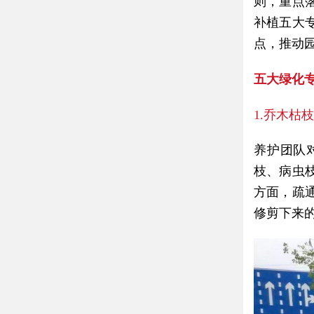
则，重点
补植五大
点，推动园
五大绿化
1.乔木枯
养护团队
枝、病虫
方面，疏
修剪下来