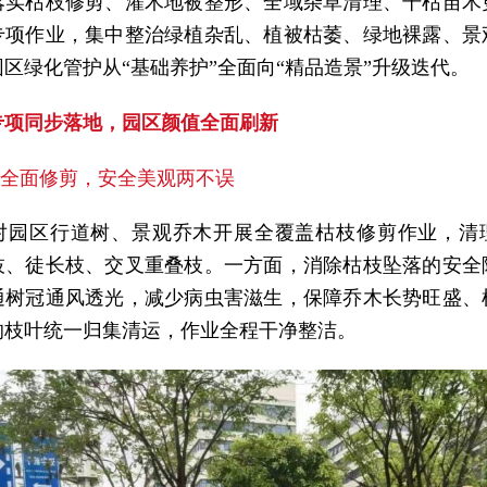
落实枯枝修剪、灌木地被整形、全域杂草清理、干枯苗木
专项作业，集中整治绿植杂乱、植被枯萎、绿地裸露、景
区绿化管护从“基础养护”全面向“精品造景”升级迭代。
专项同步落地，园区颜值全面刷新
枝全面修剪，安全美观两不误
对园区行道树、景观乔木开展全覆盖枯枝修剪作业，清
枝、徒长枝、交叉重叠枝。一方面，消除枯枝坠落的安全
通树冠通风透光，减少病虫害滋生，保障乔木长势旺盛、
的枝叶统一归集清运，作业全程干净整洁。