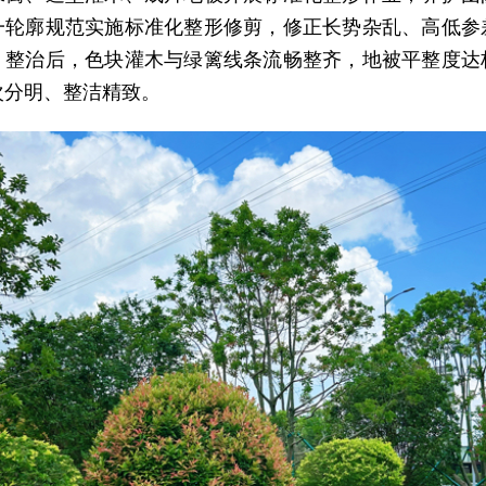
一轮廓规范实施标准化整形修剪，修正长势杂乱、高低参
。整治后，色块灌木与绿篱线条流畅整齐，地被平整度达
次分明、整洁精致。