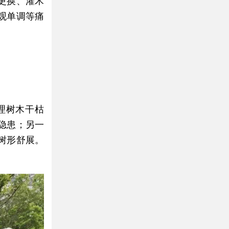
更换、灌木
观单调等痛
理树木干枯
隐患；另一
树形舒展。