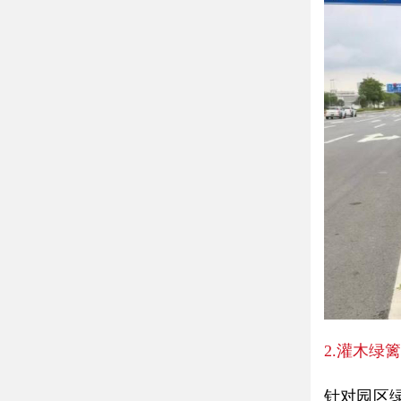
2.灌木绿
针对园区