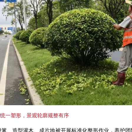
篱统一塑形，景观轮廓规整有序
绿篱、造型灌木、成片地被开展标准化整形作业，养护团