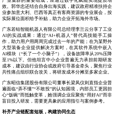
产业集群的重要组成，应通过数字化赋能实现提质增
效。郭华忠还结合自身出海实践，建议政府精准扶持企
业参加意大利、巴西等真正有客商资源的专业展会，按
实际展位面积给予补贴，助力企业开拓海外市场。
广东若铂智能机器人有限公司总经理李兰云分享了工业
AI的实战成果：通过“AI+机器人”替代高技能手工操
作，助力用户用两周完成过去一年的产能；在为某野外
大型装备企业提供解决方案时，在其软件系统中嵌入
AI模块（“长了一个小脑子”），设备故障率从20%压降
至1%以下。但他坦言中小企业普遍无力承担前期研发
成本，建议由行业协会或政府引导基金牵头，聚焦行业
共性痛点组织联合攻关，将研发成本分摊至多家企业。
广东昭信集团股份有限公司董事长梁凤仪则直指企业普
遍面临“弄不懂”“不敢投”的认知困境，内部员工更因担
心“饭碗”而抵触变革，她强调企业应聚焦“用好AI”而非
盲目投入研发，需要更具象的应用指引与案例参考。
补齐产业链配套短板，构建协同生态