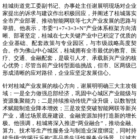
桂城街道党工委副书记、办事处主任谢展明现场对企业
家提出的诉求与建议作出积极回应，并阐述了桂城落实
全市产业部署、推动智能网联等七大产业发展的思路与
举措。他表示，市委“1+7+3+3+N”产业体系框架方向清
晰、部署坚定，桂城在七大关键产业中已积淀了优质的
企业基础、配套政策与专业园区，与市级战略高度契
合。作为佛山中心城区，桂城拥有全市最优的教育、医
疗、交通、金融配套，是吸引人才、承载新兴产业的核
心优势；尽管当前产业转型面临挑战，但市、区两级已
形成清晰的应对路径，企业应坚定发展信心。
针对桂城产业发展的核心方向，谢展明明确三大主攻领
域：一是全力做强总部经济，巩固中心城区产业能级与
资源集聚能力；二是持续推动传统产业升级，以数智技
术赋能制造业降本增效；三是攻坚突破智能网联等新兴
产业，通过场景底座建设、金融资源加持打造新的增长
极。他强调，桂城将深入推进“两业融合”，推动金融、
算力、技术等生产性服务业与制造业深度绑定，同时持
续升级“吃喝玩乐购”高品质生活性服务业场景，以城市