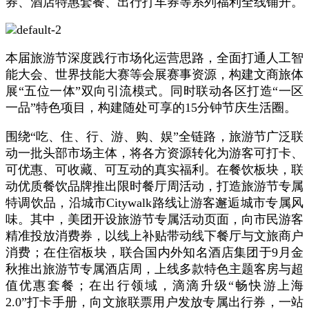
券、酒店特惠套餐、出行打车券等系列福利全线铺开。
本届旅游节深度践行市场化运营思路，全面打通人工智
能大会、世界技能大赛等会展赛事资源，构建文商旅体
展“五位一体”双向引流模式。同时联动各区打造“一区
一品”特色项目，构建随处可享的15分钟节庆生活圈。
围绕“吃、住、行、游、购、娱”全链路，旅游节广泛联
动一批头部市场主体，将各方资源转化为游客可打卡、
可优惠、可收藏、可互动的真实福利。在餐饮板块，联
动优质餐饮品牌推出限时餐厅周活动，打造旅游节专属
特调饮品，沿城市Citywalk路线让游客邂逅城市专属风
味。其中，美团开设旅游节专属活动页面，向市民游客
精准投放消费券，以线上补贴带动线下餐厅与文旅商户
消费；在住宿板块，联合国内外知名酒店集团于9月金
秋推出旅游节专属酒店周，上线多款特色主题客房与超
值优惠套餐；在出行领域，滴滴升级“畅快游上海
2.0”打卡手册，向文旅联票用户发放专属出行券，一站