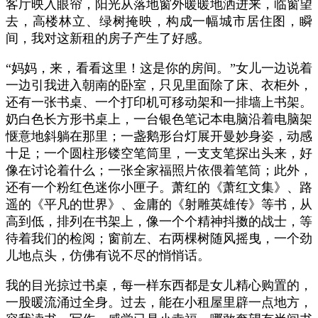
客厅映入眼帘，阳光从落地窗外暖暖地洒进来，临窗望
去，高楼林立、绿树掩映，构成一幅城市居住图，瞬
间，我对这新租的房子产生了好感。
“妈妈，来，看看这里！这是你的房间。”女儿一边说着
一边引我进入朝南的卧室，只见里面除了床、衣柜外，
还有一张书桌、一个打印机可移动架和一排墙上书架。
奶白色长方形书桌上，一台银色笔记本电脑沿着电脑架
惬意地斜躺在那里；一盏鹅形台灯展开曼妙身姿，动感
十足；一个圆柱形镂空笔筒里，一支支笔探出头来，好
像在讨论着什么；一张全家福照片依偎着笔筒；此外，
还有一个粉红色迷你小匣子。萧红的《萧红文集》、路
遥的《平凡的世界》、金庸的《射雕英雄传》等书，从
高到低，排列在书架上，像一个个精神抖擞的战士，等
待着我们的检阅；窗前左、右两棵树随风摇曳，一个劲
儿地点头，仿佛有说不尽的悄悄话。
我的目光掠过书桌，每一样东西都是女儿精心购置的，
一股暖流涌过全身。过去，能在小租屋里辟一点地方，