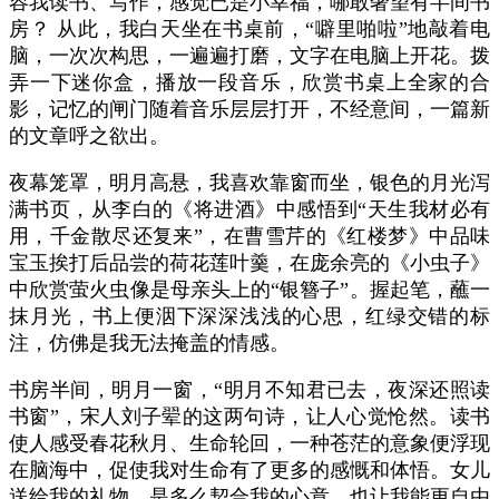
容我读书、写作，感觉已是小幸福，哪敢奢望有半间书
房？ 从此，我白天坐在书桌前，“噼里啪啦”地敲着电
脑，一次次构思，一遍遍打磨，文字在电脑上开花。拨
弄一下迷你盒，播放一段音乐，欣赏书桌上全家的合
影，记忆的闸门随着音乐层层打开，不经意间，一篇新
的文章呼之欲出。
夜幕笼罩，明月高悬，我喜欢靠窗而坐，银色的月光泻
满书页，从李白的《将进酒》中感悟到“天生我材必有
用，千金散尽还复来”，在曹雪芹的《红楼梦》中品味
宝玉挨打后品尝的荷花莲叶羹，在庞余亮的《小虫子》
中欣赏萤火虫像是母亲头上的“银簪子”。握起笔，蘸一
抹月光，书上便洇下深深浅浅的心思，红绿交错的标
注，仿佛是我无法掩盖的情感。
书房半间，明月一窗，“明月不知君已去，夜深还照读
书窗”，宋人刘子翚的这两句诗，让人心觉怆然。读书
使人感受春花秋月、生命轮回，一种苍茫的意象便浮现
在脑海中，促使我对生命有了更多的感慨和体悟。女儿
送给我的礼物，是多么契合我的心意，也让我能更自由