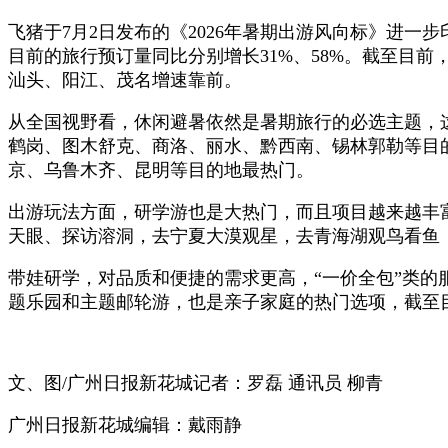
飞猪于7月2日发布的《2026年暑期出游风向标》进
目前的旅行预订量同比
分别
增长31%、58%。截至目
汕头、阳江、茂名增速靠前。
从全国视野看，休闲避暑依然是暑期旅行的必选主题，
鹤岗、图木舒克、商洛、丽水、黔西南、锡林郭勒等目
京、乌鲁木齐、昆明等目的地最热门。
出游玩法方面，研学游也是大热门，而且项目越来越丰
天眼、探访溶洞，去宁夏大漠观星，去青海湖观鸟看鱼
带娃研学，对品质和便捷的需求更高，“一价全包”类的
题乐园和主题邮轮游，也是亲子家庭的热门选项，截至
文、图/广州日报新花城记者：罗磊 通讯员 柳青
广州日报新花城编辑：戴雨静