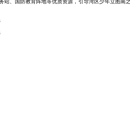
务站、国防教育阵地等优质资源，引导湾区少年立图南
娣
娣