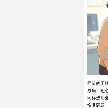
同龄的卫
尿病、冠
同样选用
恢复满意