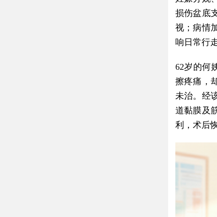
损伤盆底
视；病情
响日常行
62岁的
擦疼痛，
未治。经
道黏膜及
利，术后