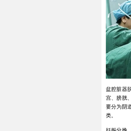
盆腔脏器
宫、膀胱
要分为阴
类。
妊娠分娩