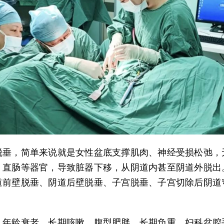
脱垂，简单来说就是女性盆底支撑肌肉、神经受损松弛，
、直肠等器官，导致脏器下移，从阴道内甚至阴道外脱出
道前壁脱垂、阴道后壁脱垂、子宫脱垂、子宫切除后阴道
、年龄衰老、长期咳嗽、腹型肥胖、长期负重、妇科盆腔