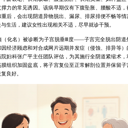
支撑力的常见诱因。该病早期仅有下腹坠胀、腰酸不适，
加重后，会出现阴道异物脱出、漏尿、排尿排便不畅等情
走与生活，建议女性出现相关不适，尽早就诊干预。
何姨（化名）被诊断为子宫脱垂Ⅲ度——子宫完全脱出阴道
却因经济顾虑和对合成网片远期并发症（侵蚀、排异等）
该院妇科张广平主任团队评估，为其施行全阴道紧缩术，
筋膜组织加固盆底，将子宫复位至正常解剖位置并保留子
恢复良好。