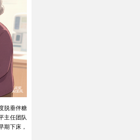
度脱垂伴糖
平主任团队
早期下床，