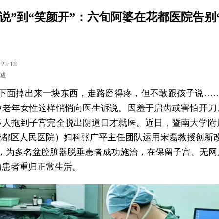
敢说”到“笑颜开”：六旬阿婆在花都医院告别
:25:18
城
我下面掉出来一块东西，走路磨得疼，但不敢跟孩子说……
中老年女性这样悄悄向医生诉说。因羞于启齿或害怕开刀
多人拖到子宫完全脱出阴道口才就医。近日，暨南大学附
花都区人民医院）妇科张广平主任团队运用宋磊教授创新改
”，为多名盆腔脏器脱垂患者成功施治，在保留子宫、无网
助患者重归正常生活。