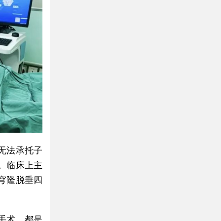
无法承托子
。临床上主
穹隆脱垂四
手术，都是