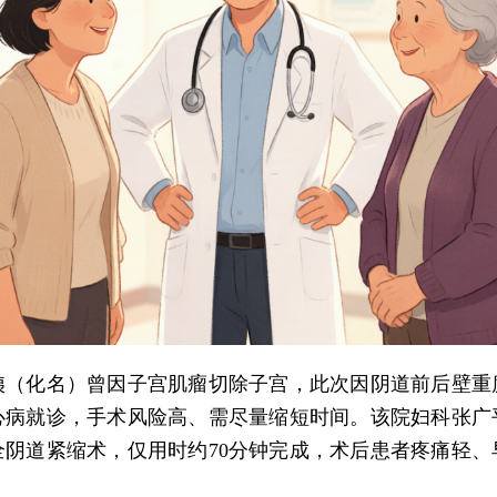
姨（化名）曾因子宫肌瘤切除子宫，此次因阴道前后壁重
心病就诊，手术风险高、需尽量缩短时间。该院妇科张广
全阴道紧缩术，仅用时约70分钟完成，术后患者疼痛轻、
。