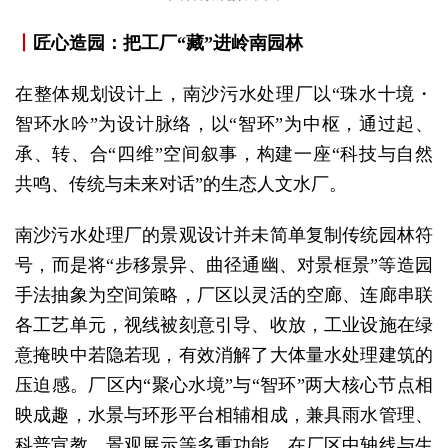
丨
匠心造园：把工厂“藏”进岭南园林
在整体规划设计上，南沙污水处理厂以“珠水十境・
智环水吟”为设计脉络，以“智环”为中枢，通过起、
承、转、合“四维”空间叙事，构建一座“科技与自然
共鸣、传统与未来对话”的生态人文水厂。
南沙污水处理厂的景观设计并未简单复制传统园林符
号，而是将“步移景异、曲径通幽、对景框景”等造园
手法抽象为空间策略，厂区以灵活的空廊、连廊串联
各工艺单元，视线被刻意引导、收放，工业设施在绿
意掩映中若隐若现，有效消解了大体量水处理建筑的
压迫感。厂区内“聚心水境”与“智环”两大核心节点相
映成趣，水景与环形平台相辅相成，兼具雨水管理、
科普宣教、景观展示等多重功能。在厂区中轴线与生