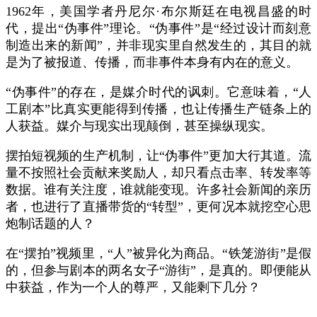
1962年，美国学者丹尼尔·布尔斯廷在电视昌盛的时
代，提出“伪事件”理论。“伪事件”是“经过设计而刻意
制造出来的新闻”，并非现实里自然发生的，其目的就
是为了被报道、传播，而非事件本身有内在的意义。
“伪事件”的存在，是媒介时代的讽刺。它意味着，“人
工剧本”比真实更能得到传播，也让传播生产链条上的
人获益。媒介与现实出现颠倒，甚至操纵现实。
摆拍短视频的生产机制，让“伪事件”更加大行其道。流
量不按照社会贡献来奖励人，却只看点击率、转发率等
数据。谁有关注度，谁就能变现。许多社会新闻的亲历
者，也进行了直播带货的“转型”，更何况本就挖空心思
炮制话题的人？
在“摆拍”视频里，“人”被异化为商品。“铁笼游街”是假
的，但参与剧本的两名女子“游街”，是真的。即便能从
中获益，作为一个人的尊严，又能剩下几分？