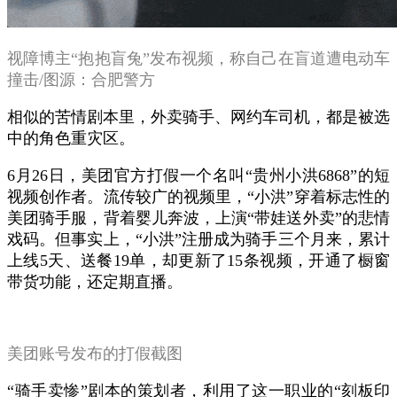
视障博主“抱抱盲兔”发布视频，称自己在盲道遭电动车
撞击/图源：合肥警方
相似的苦情剧本里，外卖骑手、网约车司机，都是被选
中的角色重灾区。
6月26日，美团官方打假一个名叫“贵州小洪6868”的短
视频创作者。流传较广的视频里，“小洪”穿着标志性的
美团骑手服，背着婴儿奔波，上演“带娃送外卖”的悲情
戏码。但事实上，“小洪”注册成为骑手三个月来，累计
上线5天、送餐19单，却更新了15条视频，开通了橱窗
带货功能，还定期直播。
美团账号发布的打假截图
“骑手卖惨”剧本的策划者，利用了这一职业的“刻板印