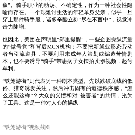
象”。骑手职业的动荡、不确定性，作为一种社会性隐
喻而存在。一个艰难讨生活的年轻单身父亲，似乎一旦
穿上那件骑手服，诸多辛酸立刻“尽在不言中”，视觉冲
击力陡增。
也因此，美团在声明里“郑重提醒”，一些企图操纵流量
的“做号党”和背后MCN机构：不要把新就业形态劳动
者当引流道具，不要利用未成年人策划或编造苦情剧
本，也不要诱导“骑手”带患病子女摆拍卖惨视频，起号
牟利。
“铁笼游街”则代表另一种剧本类型。先以跌破底线的低
俗、猎奇诱发关注，然后冲击固有的道德秩序感，“怎
么还能这样”？大众的义愤和对“被害者”的共情，沦为
了工具。这是一种对人心的操纵。
“铁笼游街”视频截图