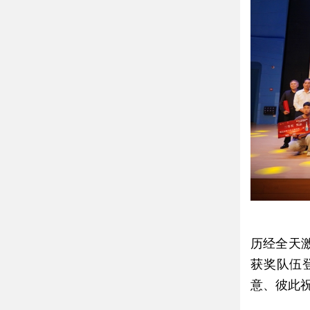
历经全天
获奖队伍
意、彼此