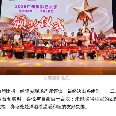
决赛颁奖仪式。
激烈比拼，经评委现场严谨评议，最终决出各组别一、二
登台领奖时，喜悦与自豪溢于言表；未能摘得桂冠的团
祝福，赛场处处洋溢着温暖和睦的友好氛围。