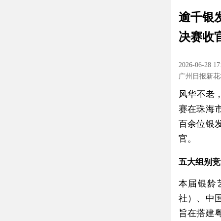
逾千银
决赛收
2026-06-28 17
广州日报新花
风华不老，
赛在珠海
百余位银
官。
五大组别竞
本届银龄
社）、中
旨在搭建