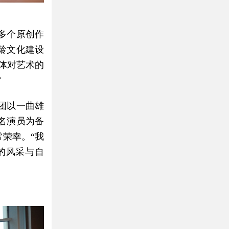
多个原创作
龄文化建设
体对艺术的
”
团以一曲雄
名演员为备
荣幸。“我
的风采与自