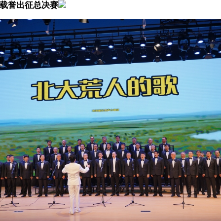
载誉出征总决赛