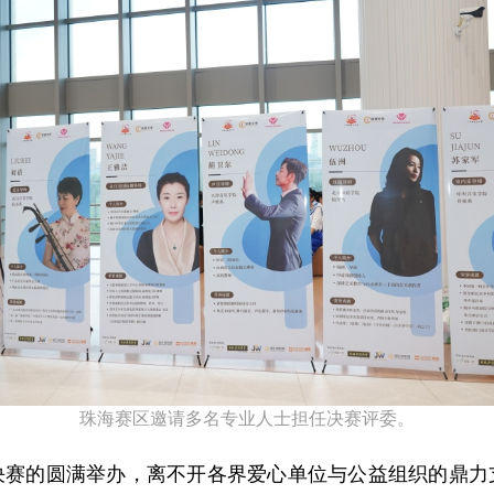
珠海赛区邀请多名专业人士担任决赛评委。
决赛的圆满举办，离不开各界爱心单位与公益组织的鼎力