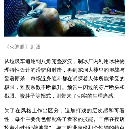
《火遮眼》剧照
从垃圾车追逐到八角笼叠罗汉，制冰厂内利用冰块物
理特性设计的滑铲和肘击，再到蛇洞大楼里的混战与
警署厮杀，每场近身缠斗都在试探着人体所能承受的
极限，难度系数不断飙升。预告中闪过的冻尸断头和
戳眼、咬脖子等招式，则带来了切实的生理痛感。
为了在风格上作出区分，追加打戏的层次感和可看
性，每个主要角色都配备了看家的技能。王伟在夜店
抡着小铁锤“敲地鼠”，与其职业身份和个性轴的特点