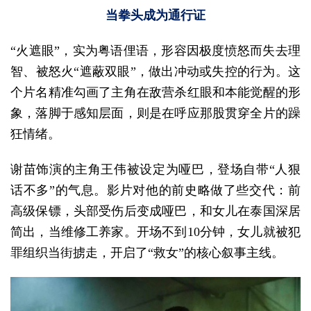
当拳头成为通行证
“火遮眼”，实为粤语俚语，形容因极度愤怒而失去理
智、被怒火“遮蔽双眼”，做出冲动或失控的行为。这
个片名精准勾画了主角在敌营杀红眼和本能觉醒的形
象，落脚于感知层面，则是在呼应那股贯穿全片的躁
狂情绪。
谢苗饰演的主角王伟被设定为哑巴，登场自带“人狠
话不多”的气息。影片对他的前史略做了些交代：前
高级保镖，头部受伤后变成哑巴，和女儿在泰国深居
简出，当维修工养家。开场不到10分钟，女儿就被犯
罪组织当街掳走，开启了“救女”的核心叙事主线。