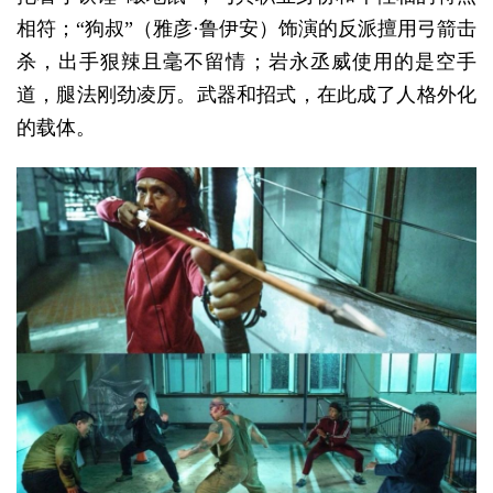
相符；“狗叔”（雅彦·鲁伊安）饰演的反派擅用弓箭击
杀，出手狠辣且毫不留情；岩永丞威使用的是空手
道，腿法刚劲凌厉。武器和招式，在此成了人格外化
的载体。