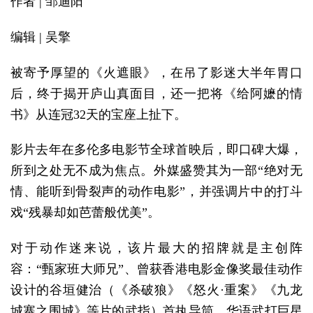
作者 | 邹迪阳
编辑 | 吴擎
被寄予厚望的《火遮眼》，在吊了影迷大半年胃口
后，终于揭开庐山真面目，还一把将《给阿嬷的情
书》从连冠32天的宝座上扯下。
影片去年在多伦多电影节全球首映后，即口碑大爆，
所到之处无不成为焦点。外媒盛赞其为一部“绝对无
情、能听到骨裂声的动作电影”，并强调片中的打斗
戏“残暴却如芭蕾般优美”。
对于动作迷来说，该片最大的招牌就是主创阵
容：“甄家班大师兄”、曾获香港电影金像奖最佳动作
设计的谷垣健治（《杀破狼》《怒火·重案》《九龙
城寨之围城》等片的武指）首执导筒，华语武打巨星