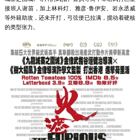
接班人谢苗，加上林科灯、雅彦·鲁伊安、岩永丞威
等外籍助攻，还未开打，弓弦便已拉满，搅动着硬核
的类型张力。