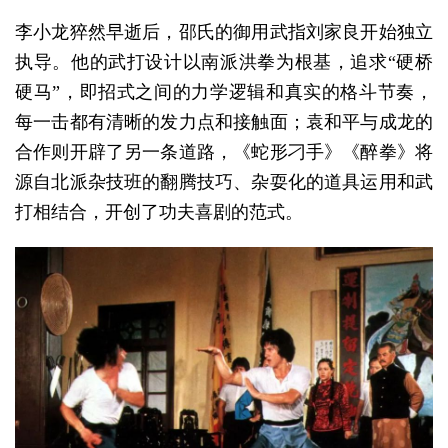
李小龙猝然早逝后，邵氏的御用武指刘家良开始独立
执导。他的武打设计以南派洪拳为根基，追求“硬桥
硬马”，即招式之间的力学逻辑和真实的格斗节奏，
每一击都有清晰的发力点和接触面；袁和平与成龙的
合作则开辟了另一条道路，《蛇形刁手》《醉拳》将
源自北派杂技班的翻腾技巧、杂耍化的道具运用和武
打相结合，开创了功夫喜剧的范式。