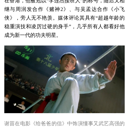
在香港，他被冠以“李连杰接班人”的称号，随后又相
继与周润发合作《赌神2》、与吴孟达合作《小飞
侠》，旁人无不艳羡。媒体评论其具有“超越年龄的
稳重演技和凌厉过硬的身手”，几乎所有人都看好他
成为新一代的功夫明星。
谢苗在电影《给爸爸的信》中饰演懂事又武艺高强的