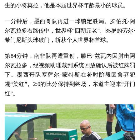
生的小将莫拉，他是本届世界杯年龄最小的球员。
一分钟后，墨西哥队再进一球锁定胜局。罗伯托·阿
尔瓦拉多右路传中，世界杯“四朝元老”、35岁的劳尔·
希门尼斯头球破门，斩获个人世界杯首球。
第84分钟，南非队再遭重创，滕巴·兹瓦内因肘击阿
尔瓦拉多，经视频助理裁判系统回放确认后被红牌罚
下。墨西哥队塞萨尔·蒙特斯在补时阶段因鲁莽犯
规“染红”。2:0的比分保持到终场，东道主迎来“开门
红”。