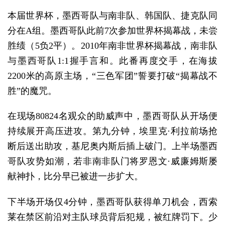
本届世界杯，墨西哥队与南非队、韩国队、捷克队同
分在A组。墨西哥队此前7次参加世界杯揭幕战，未尝
胜绩（5负2平）。2010年南非世界杯揭幕战，南非队
与墨西哥队1:1握手言和。此番再度交手，在海拔
2200米的高原主场，“三色军团”誓要打破“揭幕战不
胜”的魔咒。
在现场80824名观众的助威声中，墨西哥队从开场便
持续展开高压进攻。第九分钟，埃里克·利拉前场抢
断后送出助攻，基尼奥内斯后插上破门。上半场墨西
哥队攻势如潮，若非南非队门将罗恩文·威廉姆斯屡
献神扑，比分早已被进一步扩大。
下半场开场仅4分钟，墨西哥队获得单刀机会，西索
莱在禁区前沿对主队球员背后犯规，被红牌罚下。少