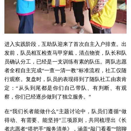
进入实践阶段，互助队迎来了首次自主入户排查。出
发前，队员相互检查马甲穿戴，清点物资，队长和队
员确认分工，已经是一支训练有素的队伍。两队志愿
者全程自主完成“一查一清一教”标准流程，社工仅随
行观察。复盘时，队员的表现得到了随队社工由衷肯
定：“从头到尾都是你们自己带队、有判断、有观
察，你们已经逐步做到了独立服务。”
在“我们长者能做什么”主题讨论中，队员们遵循“做
得动、有需要、能坚持”三项原则，共同梳理出《长
者志愿者“搭把手”服务清单》，涵盖“敲门看看”“陪聊