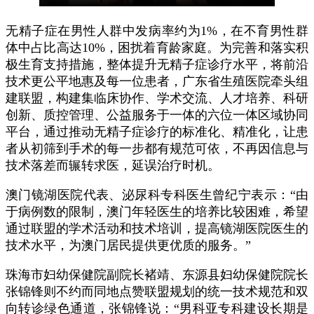
无精子症在男性人群中发病率约为1%，在不育男性群
体中占比高达10%，困扰着育龄家庭。为完善和落实积
极生育支持措施，整体提升无精子症诊疗水平，将前沿
技术更公平地惠及每一位患者，广东省生殖医院牵头组
建联盟，构建集临床协作、学术交流、人才培养、科研
创新、质控管理、公益服务于一体的六位一体区域协同
平台，通过推动无精子症诊疗的标准化、精准化，让患
者从初筛到手术的每一步都有规范可依，不再因信息与
技术落差而辗转求医，延误治疗时机。
澳门镜湖医院代表、泌尿科专科医生曾纪宁表示：“由
于病例数的限制，澳门年轻医生的培养比较困难，希望
通过联盟的学术活动和技术培训，提高镜湖医院医生的
技术水平，为澳门居民提供更优质的服务。”
珠海市妇幼保健院副院长褚靖、东源县妇幼保健院院长
张锦锋则不约而同地点赞联盟规划的统一技术规范和双
向转诊绿色通道，张锦锋说：“男科亚专科建设长期是