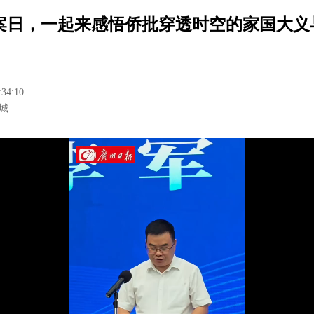
案日，一起来感悟侨批穿透时空的家国大义
:34:10
城