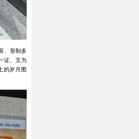
富、形制多
一证、互为
土的岁月图
。