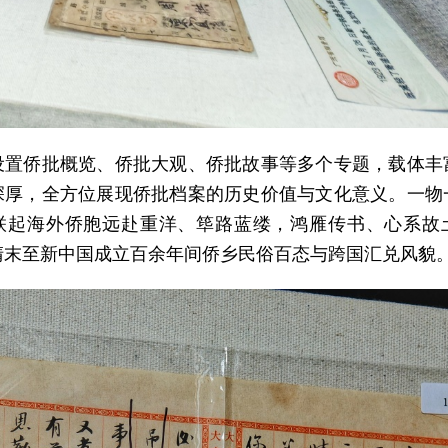
设置侨批概览、侨批大观、侨批故事等多个专题，载体丰
深厚，全方位展现侨批档案的历史价值与文化意义。一物
联起海外侨胞远赴重洋、筚路蓝缕，鸿雁传书、心系故
清末至新中国成立百余年间侨乡民俗百态与跨国汇兑风貌