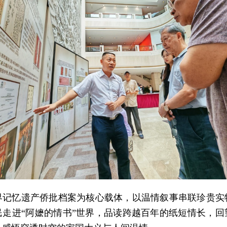
界记忆遗产侨批档案为核心载体，以温情叙事串联珍贵实
民走进“阿嬷的情书”世界，品读跨越百年的纸短情长，回