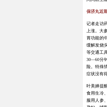
保济丸近期
记者走访
上涨。大
胃功能的
缓解发烧
等交通工
30—6
险。特殊
症状没有
叶美婵提
食用生冷
服用人参