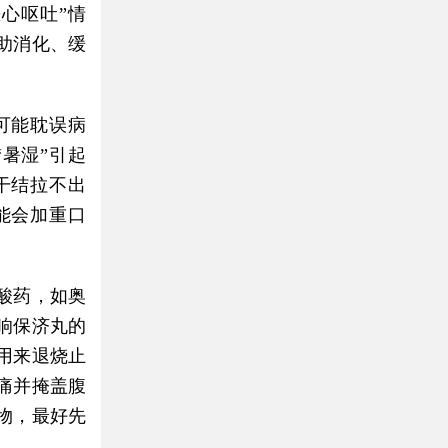
心呕吐”情
助消化、缓
可能耽误病
暑湿”引起
干结拉不出
能会加重口
酸药，如奥
响保济丸的
用来退烧止
痛并掩盖腹
物，最好先