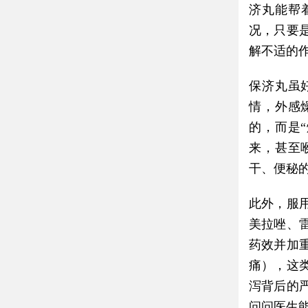
济丸能帮
况，只要
解不适的
保济丸虽
情，外感
的，而是
来，甚至
干、便秘
此外，服
美拉唑、
药效并加
痛），这
泻背后的
问问医生