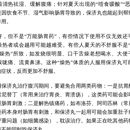
着清热祛湿、缓解腹痛；针对夏天出现的“噎食嗳酸”“恶
是因饮食不节、湿气影响肠胃导致的，保济丸也能起到帮
作用。
好，但不是“万能肠胃药”，有些情况下使用不仅无效还
燥热者或会越用可能越难受。有些人夏天的不舒服不是“
“燥热”所致，如发烧很明显、口干舌燥老想喝水、大便
喉咙痛、流黄鼻涕。这种“燥热”体质的人服用保济丸可
的症状，反而更加不舒服。
用保济丸治疗腹泻期间，要避免合用两类药物：一是抗胃
雷尼替丁（常用来治疗胃炎、胃溃疡），这类药可能会影
重肠胃刺激；二是解热镇痛药，如布洛芬、阿司匹林（常
类药本身对肠胃有刺激，和保济丸一起用可能会加重肚子
严重问题（如细菌感染），耽误治疗。如果正在吃其他药
能不能同时吃保济丸。