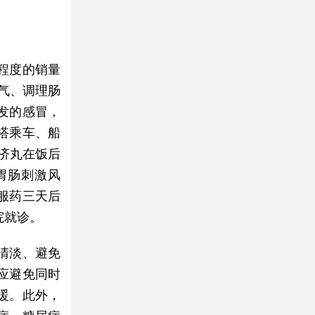
程度的销量
气、调理肠
发的感冒，
搭乘车、船
济丸在饭后
胃肠刺激风
服药三天后
院就诊。
清淡、避免
应避免同时
暖。此外，