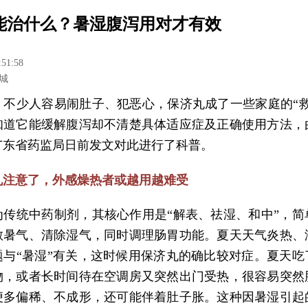
能治什么？暑湿腹泻用对才有效
:51:58
城
，不少人容易闹肚子、犯恶心，保济丸成了一些家庭的“救
知道它能缓解腹泻却不清楚具体适应症及正确使用方法，
广东省药监局日前发文对此进行了科普。
丸注意了，外感燥热者或越用越难受
为传统中药制剂，其核心作用是“解表、祛湿、和中”，简
散暑气、清除湿气，同时调理肠胃功能。夏天天气炎热、
题与“暑湿”有关，这时候用保济丸的确比较对症。夏天吃
物，或者长时间待在空调房又突然出门受热，很容易突然
便多偏稀、不成形，还可能伴着肚子胀。这种因暑湿引起