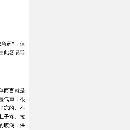
急药”，但
由此容易导
单而言就是
湿气重，很
了凉的、不
肚子疼、拉
的腹泻，保