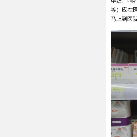
孕妇、哺
等）应在
马上到医