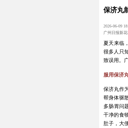
保济丸
2026-06-09 18
广州日报新花
夏天来临
很多人只
致误用。
服用保济
保济丸作
帮身体驱
多肠胃问
干净的食
肚子，大