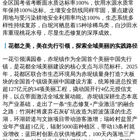
全区国考省考断面水质达标率100%，饮用水源水质常
年保持100%达标。土壤安全防线同样牢固，重点建设
用地与受污染耕地安全利用率均达100%，生态系统多
样性持续复苏，白坭河栖息着15种珍稀鸟类，白沙田水
库重现桃花水母，尽显生态修复的深厚成效。
丨
花都之美，美在先行引领，探索全域美丽的实践路径
一花引领满园春，赤坭镇作为全国首个美丽中国先行
镇，是花都全域美丽建设的核心支点与示范标杆。2025
年，花都区联合市生态环境局为赤坭镇量身打造7大板
块的全国首个镇级美丽中国建设方案，统筹推进总投资
超127亿元的34项美丽工程，撬动国开行4亿元授信支
持，以点带面激活全域发展动能。赤坭镇深耕生态本底
与产业基础，走出了一条“生态修复+产业激活”的融合
之路：竹洞村将废弃石灰矿坑改造为碧波荡漾的生态
湖，环湖碧道与文旅项目带动游客激增；瑞岭村盆景产
业年产值超1亿元，辐射5000亩种植区，带动13条村就
业增收；蓝田村创新点状供地模式，100天内落地三产