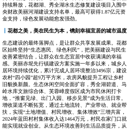
持续释放，花都湖、秀全湖水生态修复建设项目入围中
央财政美丽河湖建设支持名单，最高可获得1.87亿元资
金支持，绿色发展动能愈发强劲。
丨
花都之美，美在民生为本，镌刻幸福宜居的城市温度
生态建设的最终落脚点，是让群众共享发展成果。花都
区始终坚持“生态惠民、绿色利民”，把美丽建设与民生
改善紧密结合，让群众在生态宜居中收获满满的幸福
感。美丽赤坭先行镇建设方案实施一年多以来，城乡人
居环境持续优化，累计完成人居环境整治3496宗，建设
农村“四小园”超9万平方米，农房风貌提升工程让乡村
旧貌换新颜。生态休闲空间全面扩容，秀全湖碧道、马
岭水库文旅综合体、芙蓉嶂度假区成为市民休闲打卡
地，“推窗见绿、出门入园、移步见景”成为生活日常。
增收渠道不断拓宽，通过土地流转、产业带动、就业帮
扶，实现“土地增值、村民增收、集体增效”三增共富，
2024年蓝田村村集体收入达1464万元，村民在家门口就
能实现就业创业。从生态环境改善到生活品质提升，从