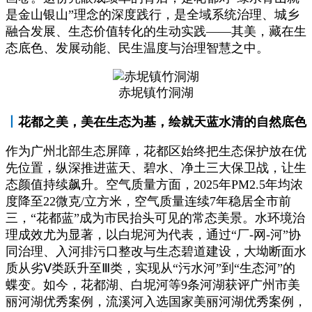
是金山银山”理念的深度践行，是全域系统治理、城乡
融合发展、生态价值转化的生动实践——其美，藏在生
态底色、发展动能、民生温度与治理智慧之中。
赤坭镇竹洞湖
丨
花都之美，美在生态为基，绘就天蓝水清的自然底色
作为广州北部生态屏障，花都区始终把生态保护放在优
先位置，纵深推进蓝天、碧水、净土三大保卫战，让生
态颜值持续飙升。空气质量方面，2025年PM2.5年均浓
度降至22微克/立方米，空气质量连续7年稳居全市前
三，“花都蓝”成为市民抬头可见的常态美景。水环境治
理成效尤为显著，以白坭河为代表，通过“厂-网-河”协
同治理、入河排污口整改与生态碧道建设，大坳断面水
质从劣Ⅴ类跃升至Ⅲ类，实现从“污水河”到“生态河”的
蝶变。如今，花都湖、白坭河等9条河湖获评广州市美
丽河湖优秀案例，流溪河入选国家美丽河湖优秀案例，