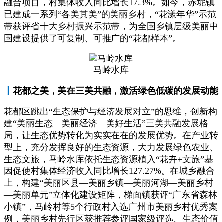
融合项目，村集体收入同比增长17.3%。如今，赤坭镇
已建成一系列“各美其美”的美丽乡村，“花漾年华”示范
带获评省十大乡村振兴示范带，为全国乡镇层级美丽中
国建设提供了可复制、可推广的“花都样本”。
马岭水库
丨
花都之美，美在三美共融，激活绿色低碳的发展动能
花都区跳出“生态保护与经济发展对立”的思维，创新构
建“美丽生态—美丽经济—美好生活”三美共融发展格
局，让生态优势转化为实实在在的发展优势。在产业转
型上，充分发挥良好的生态资源，大力发展绿色农业、
生态文旅，马岭水库依托生态资源植入“花卉+文旅”基
因促使村集体经济收入同比增长127.27%。在城乡融合
上，构建“美丽区县—美丽乡镇—美丽河湖—美丽乡村
—美丽单元”立体化建设矩阵，梯面镇获评“广东省森林
小镇”，马岭村等5个行政村入选广州市美丽乡村优秀案
例，美丽乡村先行区获推荐参评国家级评选。生态价值