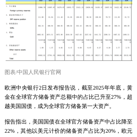
图表/中国人民银行官网
欧洲中央银行2日发布报告说，截至2025年年底，黄
金在全球官方储备资产总额中的占比已升至27%，超
越美国国债，成为全球官方储备第一大资产。
报告指出，美国国债在全球官方储备资产中占比降至
22%，其他以美元计价的储备资产占比为20%，欧元