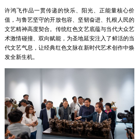
许鸿飞
作品一
贯传递
的快
乐
、
阳光、
正能量核心价
值
，
与
鲁艺坚
守的开放包容、
坚韧奋进
、
扎根人民的
文
艺
精神高度契合。
传统
红
色文
艺
底
蕴
与当代大众
艺
术
激情碰撞、
双向
赋
能，
为
圣地延安注入了
鲜
活的当
代文
艺
气息，
让经
典
红
色文脉在新
时
代
艺术创
作中
焕
发
全新生机。