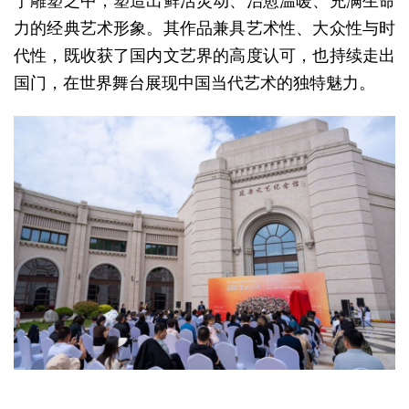
于雕塑之中，
塑造出
鲜
活灵
动
、
治愈温暖、
充
满
生命
力的
经
典
艺术
形象。
其作品兼具
艺术
性、
大众性与
时
代性，
既收
获
了国内文
艺
界的高度
认
可，
也持
续
走出
国
门
，
在世界舞台展
现
中
国当代
艺术
的独特魅力。