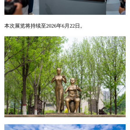
本次展
览
将持
续
至
2026
年
6
月
22
日。