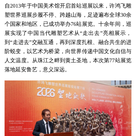
自
2013
年于中国美
术馆
开启首站巡展以来，
许鸿飞
雕
塑世界巡展步履不停、
跨越山海，
足迹遍布全
球
30
余
个国家和地区，
已成功
举办
76
站展
览
。
十余年
间
，
巡
展
实现
了中国当代雕塑
艺术
从
“
走出去
”
亮
相展示，
到
“
走
进
去
”
交融互通，
再到深度扎根、
融合共生的
进
阶蜕变
，
以
艺术为桥
梁，
向世界
传递
中
国文化自信与
人文温度。
从珠江之畔到黄土圣地，
本次第
77
站展
览
落地延安
鲁艺
，
意
义
深
远
。