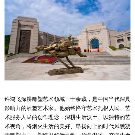
许鸿飞
深耕雕塑
艺术领
域三十余
载
，
是中国当代深具
影响力的雕塑
艺术
家。
他始
终
恪守
艺术
扎根人
民、
艺
术
服
务
人民的
创
作理念，
深耕生活沃土、
以独特的
艺
术视
角，
将烟火生活的美好、
昂
扬
向上
的
时
代
风
貌凝