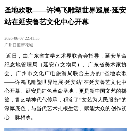
圣地欢歌——许鸿飞雕塑世界巡展·延安
站在延安鲁艺文化中心开幕
2026-06-07 22:41:55
广州日报新花城
近日，
由广
东
省文学
艺术
界
联
合会指
导
，
延安革命
纪
念地管理局
（
延安市文物局）
、
广
东
省美
术
家
协
会、
广州市文化广
电
旅游局
联
合主
办的
“
圣地
欢
歌
——
许鸿飞
雕塑世界巡展
·
延安站
”
在延安
鲁艺
文化中
心
开幕
。
延安是
红
色革命圣地，
更是新中国文
艺
的
摇
篮
，
鲁艺
精神代代
传
承，
积
淀了
“
文
艺为
人民服
务
”
的
深厚
底色，
与当代
艺术
扎根生活、
赋
能大众的
创
作初
心一脉相承。