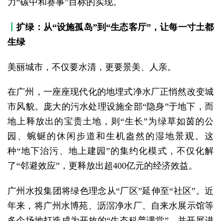
力“碳中和赛事”目标的实现。
丨
扩绿：从“设施孤岛”到“生态客厅”，让每一寸土都
生绿
美丽城市，不仅要水清，更要景美、人亲。
在广州，一座座现代化的地埋式净水厂正悄然改变城
市风貌。庞大的污水处理设施全部“隐身”于地下，而
地上释放出的宝贵土地，则“生长”为绿草如茵的公
园、蜿蜒的休闲步道和生机盎然的湿地景观。这
种“地下治污、地上建园”的集约化模式，不仅化解
了“邻避效应”，更释放出超400亿元的经济效益。
广州水投集团将绿色理念从“厂区”延伸至“社区”。近
年来，将广州水博苑、沥滘净水厂、自来水展示馆等
多个场地打造成为开放的“生态科普课堂”，并开展进