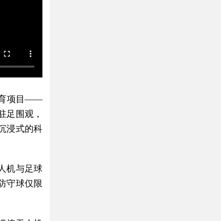
育项目——
驻足围观，
沉浸式的科
人机与足球
防守球仅限