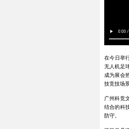
在今日举
无人机足
成为展会
技竞技场
广州科竞
结合的科
防守。