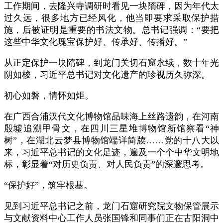
工作期间，去隆兴寺调研时看见一块隋碑，因为年代太
过久远，很多地方已经风化，他当即要求采取保护措
施，后被证明是重要的书法文物。总书记强调：“要把
这些中华文化瑰宝保护好、传承好、传播好。”
从正定保护一块隋碑，到龙门关切石窟永续，数十年光
阴如梭，习近平总书记对文化遗产的珍视历久弥深。
初心如磐，情怀如炬。
在广西合浦汉代文化博物馆品味海上丝路遗韵，在河南
殷墟追溯甲骨文，在四川三星堆博物馆新馆察看“神
树”，在湖北云梦县博物馆端详简牍……党的十八大以
来，习近平总书记的文化足迹，遍及一个个中华文明地
标，彰显着“对历史负责、对人民负责”的深邃思考。
“保护好”，筑牢根基。
见到习近平总书记之前，龙门石窟研究院文物保管展示
与文献资料中心工作人员张国锋和同事们正在古阳洞中