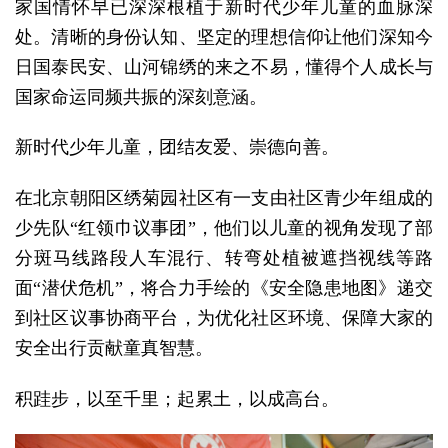
家国情怀早已深深根植于新时代少年儿童的血脉深
处。清晰的身份认知、坚定的理想信仰让他们深知今
日国泰民安、山河锦绣的来之不易，懂得个人成长与
国家命运同频共振的深刻意涵。
新时代少年儿童，团结友爱、崇德向善。
在北京朝阳区绣菊园社区有一支由社区青少年组成的
少先队“红领巾议事团”，他们以儿童的视角发现了部
分斑马线路段人车混行、转弯处植被遮挡视线等路
面“潜伏危机”，将合力手绘的《安全隐患地图》递交
到社区议事协商平台，为优化社区环境、保障大家的
安全出行贡献童真智慧。
积跬步，以至千里；起累土，以成高台。