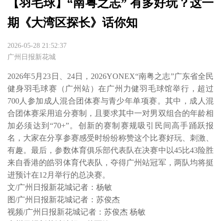
【羽毛球】“南粤之志” 有多好玩？这一
期《大湾区探长》话你知
2026-05-28 21:52:37
广州日报新花城
2026年5月23日、24日，2026YONEX“南粤之志”广东省全民
健身羽毛球赛（广州站）在广州力健羽毛球馆举行，超过
700人参加成人混合团体赛与青少年单项赛。其中，成人混
合团体赛采用追分赛制，且要求其中一对男双组合的年龄相
加必须达到“70+”。创新的赛制赛规吸引民间高手踊跃报
名，大家在分享参赛感受时纷纷称赞这个比赛好玩、刺激、
有趣。最后，参数体育俱乐部代表队在决赛中以45比43险胜
来自香港的皓羽体育代表队，夺得广州站冠军，两队均将挺
进预计在12月举行的总决赛。

文/广州日报新花城记者：杨敏 

图/广州日报新花城记者：苏俊杰

视频/广州日报新花城记者：苏俊杰 杨敏
