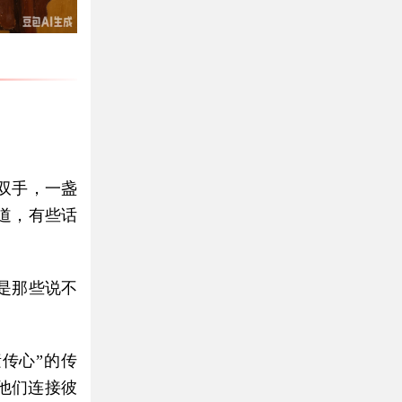
双手，一盏
道，有些话
是那些说不
传心”的传
他们连接彼