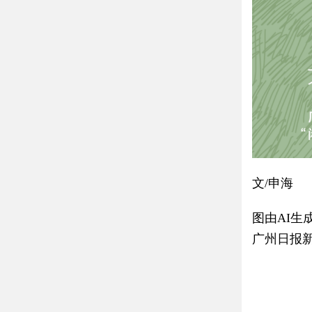
文/
申海
图由AI生
广州日报