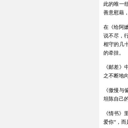
此的唯一
善意慰藉
在《给阿
说不尽，
相守的几
的牵挂。
《邮差》
之不断地
《傲慢与
坦陈自己
《情书》
爱你”，