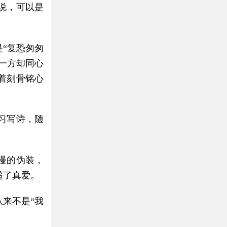
说，可以是
“复恐匆匆
一方却同心
着刻骨铭心
习写诗，随
慢的伪装，
递了真爱。
来不是“我