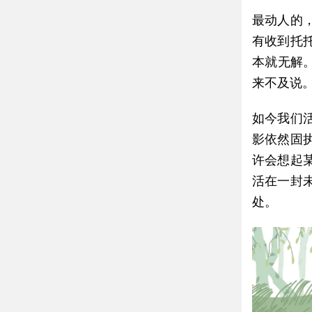
最动人的
有收到托
本就无解
来不及说
如今我们
影依然固
许会想起
活在一封
处。