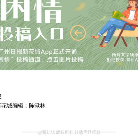
成
新花城编辑：陈湫林
@新花城 版权所有 转载需经授权