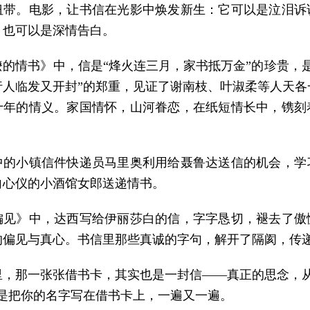
纽带。电影，让书信在光影中焕发新生：它可以是泣泪诉
，也可以是深情告白。
嬷的情书》中，信是“烽火连三月，家书抵万金”的珍贵，是
行人临发又开封”的郑重，见证了谢南枝、叶淑柔等人天各
十年的情义。家国情怀，山河眷恋，在纸短情长中，镌刻
中的小镇信件快递员马里奥利用给聂鲁达送信的机会，学
向心仪的小酒馆女郎送递情书。
偏见》中，达西写给伊丽莎白的信，字字恳切，褪去了傲
的偏见与真心。书信里那些真诚的字句，解开了隔阂，传
里，那一张张借书卡，其实也是一封信——真正的思念，从
而是把你的名字写在借书卡上，一遍又一遍。