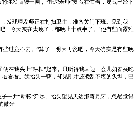
的理发店转一圈，“托尼老师”要么在忙着，要么已经下
去，发现理发师正在打扫卫生，准备关门下班。见到我，
天吧，今天实在太晚了，都晚上十点半了。”他有些面露难
有些过意不去。“算了，明天再说吧，今天确实是有些晚
子便在我头上“耕耘”起来。只听得我耳边一会儿如春蚕吃
瞧，右看看。我抬头一瞥，却见刚才还凌乱不堪的头型，已
子一并“耕耘”殆尽。抬头望见天边那弯月牙，忽然觉得
的微光。