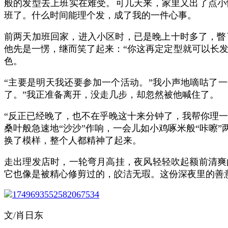
般的发型去上班实在难受。可几天来，家里又出了点小
班了。什么时间能理个发，成了我的一件心事。
前两天加班回家，进入小区时，已是晚上十时多了，瞥
他先是一愣，继而笑了起来：“你这再定定型就可以长发
色。
“主要是明天我还要参加一个活动。”我小声地嘀咕了
了。”我正准备离开，没走几步，却忽然被他喊住了。
“反正已经晚了，也不在乎晚这十来分钟了，我帮你理一
桑叶般急速地“沙沙”作响，一会儿如小鸡啄米般“咔嚓
换了模样，整个人都精神了起来。
走出理发店时，一轮弯月高挂，夜风轻轻吹起额前清爽
它也像是被精心修剪过的，皎洁无瑕。这份深夜里的善
文/
肖日东