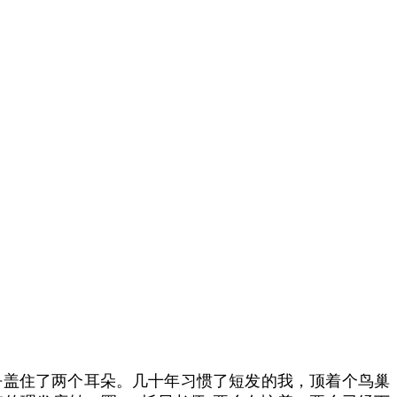
乎盖住了两个耳朵。几十年习惯了短发的我，顶着个鸟巢