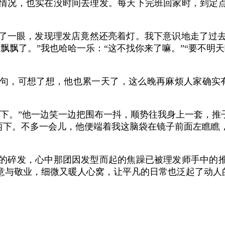
情况，也实在没时间去理发。每天下完班回家时，到定点
了一眼，发现理发店竟然还亮着灯。我下意识地走了过
飘飘了。”我也哈哈一乐：“这不找你来了嘛。”“要不明
一句，可想了想，他也累一天了，这么晚再麻烦人家确实
下。”他一边笑一边把围布一抖，顺势往我身上一套，推
”两下。不多一会儿，他便端着我这脑袋在镜子前面左瞧
的碎发，心中那团因发型而起的焦躁已被理发师手中的推
意与敬业，细微又暖人心窝，让平凡的日常也泛起了动人