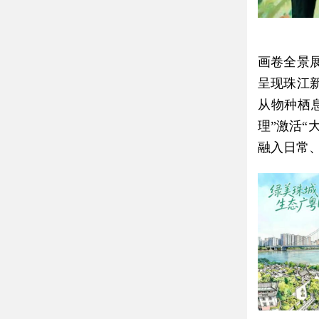
画卷全景
呈现珠江
从物种栖
理”激活“
融入日常