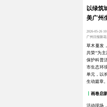
以绿筑
美广州
2026-05-26 10
广州日报新花
草木蔓发，
共荣”为
保护科普
市生态环
单元，以
生动篇章
丨
画卷启
活动现场