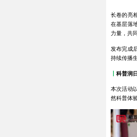
长卷的亮
在基层落
力量，共
发布完成
持续传播
丨
科普润
本次活动
然科普体