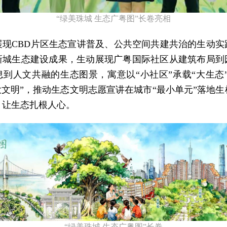
“绿美珠城 生态广粤图”长卷亮相
展现CBD片区生态宣讲普及、公共空间共建共治的生动实
新城生态建设成果，生动展现广粤国际社区从建筑布局到
息到人文共融的生态图景，寓意以“小社区”承载“大生态”
大文明”，推动生态文明志愿宣讲在城市“最小单元”落地
、让生态扎根人心。
“绿美珠城 生态广粤图”长卷