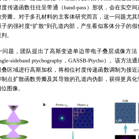
度传递函数往往呈带通（band-pass）形状，会在实空
数旁瓣。对于多孔材料的主客体研究而言，这一问题尤其
原子的强衬度“扩散”到孔道内部，产生看似客体分子的假
误判。
问题，团队提出了高斯变迹单边带电子叠层成像方法（Gau
 single-sideband ptychography，GASSB-Ptycho）。
重叠区域进行高斯加权，将相位衬度传递函数调制为接近
抑制点扩散函数旁瓣及其导致的孔道内伪影，获得更具化
相位图像。