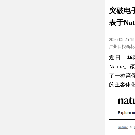
突破电
表于Nat
2026-05-25 18
广州日报新花
近日，华
Natur
了一种高
的主客体