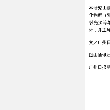
本研究由
化物所（
射光源等
计，并主
文／广州
图由通讯
广州日报