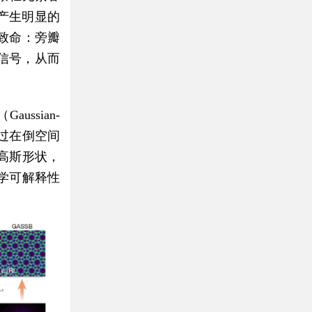
间产生明显的
致命：旁瓣
信号，从而
ssian-
该方法通过在倒空间
高斯形状，
学可解释性