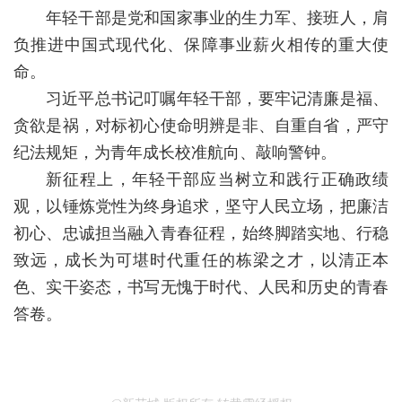
d
年轻干部是党和国家事业的生力军、接班人，肩
o
负推进中国式现代化、保障事业薪火相传的重大使
w
.
命。
习近平总书记叮嘱年轻干部，要牢记清廉是福、
贪欲是祸，对标初心使命明辨是非、自重自省，严守
纪法规矩，为青年成长校准航向、敲响警钟。
新征程上，年轻干部应当树立和践行正确政绩
观，以锤炼党性为终身追求，坚守人民立场，把廉洁
初心、忠诚担当融入青春征程，始终脚踏实地、行稳
致远，成长为可堪时代重任的栋梁之才，以清正本
色、实干姿态，书写无愧于时代、人民和历史的青春
答卷。