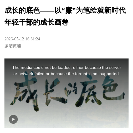
成长的底色——以“廉”为笔绘就新时代
年轻干部的成长画卷
2026-05-12 16:31:24
廉洁黄埔
T
h
The media could not be loaded, either because the server
i
or network failed or because the format is not supported.
s
i
s
a
m
o
d
a
l
w
i
n