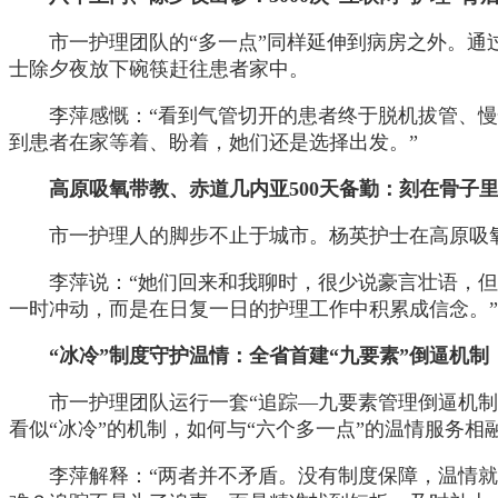
市一护理团队的“多一点”同样延伸到病房之外。通
士除夕夜放下碗筷赶往患者家中。
李萍感慨：“看到气管切开的患者终于脱机拔管、
到患者在家等着、盼着，她们还是选择出发。”
高原吸氧带教、赤道几内亚500天备勤：刻在骨子
市一护理人的脚步不止于城市。杨英护士在高原吸氧
李萍说：“她们回来和我聊时，很少说豪言壮语，但
一时冲动，而是在日复一日的护理工作中积累成信念。”
“冰冷”制度守护温情：全省首建“九要素”倒逼机制
市一护理团队运行一套“追踪—九要素管理倒逼机
看似“冰冷”的机制，如何与“六个多一点”的温情服务相
李萍解释：“两者并不矛盾。没有制度保障，温情就