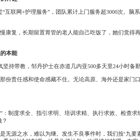
过“互联网+护理服务”，团队累计上门服务超3000次。
慢慢康复，长期留置胃管的老人能自己吃饭了，她们觉得
里的本能
坚持带教，邹丹护士在赤道几内亚500多天里24小时备
那份责任感和使命感藏不住。无论高原、海外还是家门口
制”：制度求全、指引求明、培训求精、执行求效、检查求
融？
是无源之水，难以为继。发生不良事件时，我们按‘九要