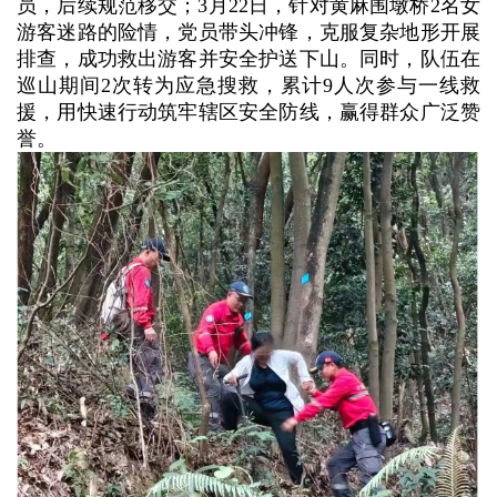
员，后续规范移交；3月22日，针对黄麻围墩桥2名女
游客迷路的险情，党员带头冲锋，克服复杂地形开展
排查，成功救出游客并安全护送下山。同时，队伍在
巡山期间2次转为应急搜救，累计9人次参与一线救
援，用快速行动筑牢辖区安全防线，赢得群众广泛赞
誉。